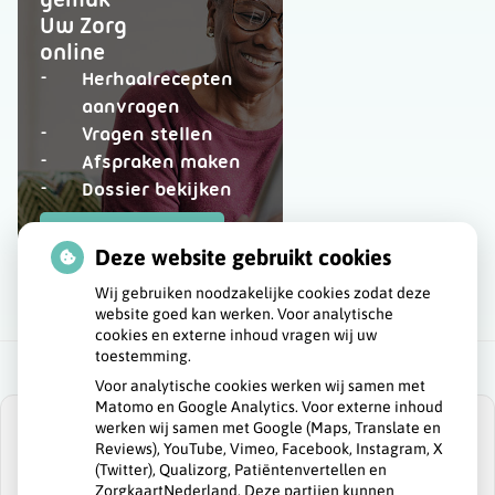
Uw Zorg
online
Herhaalrecepten
aanvragen
Vragen stellen
Afspraken maken
Dossier bekijken
op
Registeren
patiëntenomgeving
Deze website gebruikt cookies
Huisartsenpraktijk
Wij gebruiken noodzakelijke cookies zodat deze
de
website goed kan werken. Voor analytische
Beting
cookies en externe inhoud vragen wij uw
toestemming.
Voor analytische cookies werken wij samen met
Matomo en Google Analytics. Voor externe inhoud
werken wij samen met Google (Maps, Translate en
Reviews), YouTube, Vimeo, Facebook, Instagram, X
(Twitter), Qualizorg, Patiëntenvertellen en
ZorgkaartNederland. Deze partijen kunnen
U heeft geen toestemming gegeven voor