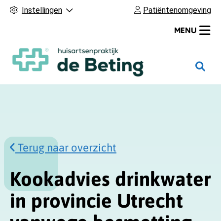
Instellingen
Patiëntenomgeving
MENU
H
o
o
f
d
m
Terug naar overzicht
e
n
u
Kookadvies drinkwater
in provincie Utrecht