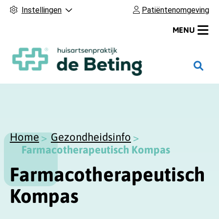
Instellingen
Patiëntenomgeving
MENU
H
o
o
f
d
m
Home
Gezondheidsinfo
e
Farmacotherapeutisch Kompas
n
Farmacotherapeutisch
u
Kompas