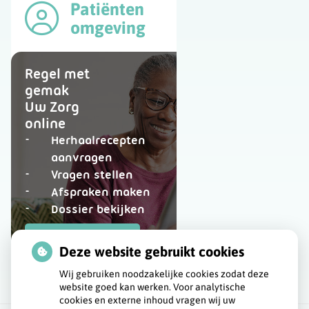
Patiënten
omgeving
Regel met
gemak
Uw Zorg
online
Herhaalrecepten
aanvragen
Vragen stellen
Afspraken maken
Dossier bekijken
op
Registeren
patiëntenomgeving
Deze website gebruikt cookies
Huisartsenpraktijk
Wij gebruiken noodzakelijke cookies zodat deze
de
website goed kan werken. Voor analytische
Beting
cookies en externe inhoud vragen wij uw