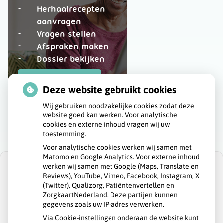
Herhaalrecepten
aanvragen
Vragen stellen
Afspraken maken
Dossier bekijken
op
Registeren
patiëntenomgeving
Deze website gebruikt cookies
Huisartsenpraktijk
Wij gebruiken noodzakelijke cookies zodat deze
de
website goed kan werken. Voor analytische
Beting
cookies en externe inhoud vragen wij uw
toestemming.
Voor analytische cookies werken wij samen met
Matomo en Google Analytics. Voor externe inhoud
werken wij samen met Google (Maps, Translate en
Reviews), YouTube, Vimeo, Facebook, Instagram, X
(Twitter), Qualizorg, Patiëntenvertellen en
ZorgkaartNederland. Deze partijen kunnen
U heeft geen toestemming gegeven voor
gegevens zoals uw IP-adres verwerken.
externe inhoud
die nodig is om dit te
zien.
Via Cookie-instellingen onderaan de website kunt