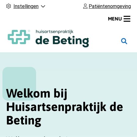
Instellingen
Patiëntenomgeving
MENU
H
o
o
f
d
m
Welkom bij
e
n
Huisartsenpraktijk de
u
Beting